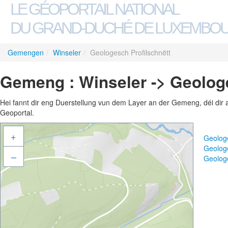
LE GÉOPORTAIL NATIONAL
DU GRAND-DUCHÉ DE LUXEMBO
Gemengen
/
Winseler
/
Geologesch Profilschnëtt
Gemeng : Winseler -> Geologe
Hei fannt dir eng Duerstellung vun dem Layer an der Gemeng, déi dir 
Geoportal.
+
Geologe
Geologe
–
Geologe