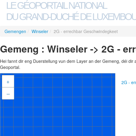
LE GÉOPORTAIL NATIONAL
DU GRAND-DUCHÉ DE LUXEMBO
Gemengen
/
Winseler
/
2G - errechbar Geschwindegkeet
Gemeng : Winseler -> 2G - e
Hei fannt dir eng Duerstellung vun dem Layer an der Gemeng, déi dir 
Geoportal.
+
2G - e
–