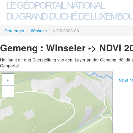
LE GÉOPORTAIL NATIONAL
DU GRAND-DUCHÉ DE LUXEMBO
Gemengen
/
Winseler
/
NDVI 2023-08
Gemeng : Winseler -> NDVI 2
Hei fannt dir eng Duerstellung vun dem Layer an der Gemeng, déi dir 
Geoportal.
+
NDVI 2
–