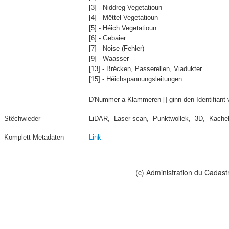
[3] - Niddreg Vegetatioun

[4] - Mëttel Vegetatioun

[5] - Héich Vegetatioun

[6] - Gebaier

[7] - Noise (Fehler)

[9] - Waasser

[13] - Brécken, Passerellen, Viadukter

[15] - Héichspannungsleitungen

D'Nummer a Klammeren [] ginn den Identifiant 
Stëchwieder
LiDAR,  Laser scan,  Punktwollek,  3D,  Kache
Komplett Metadaten
Link
(c) Administration du Cadast