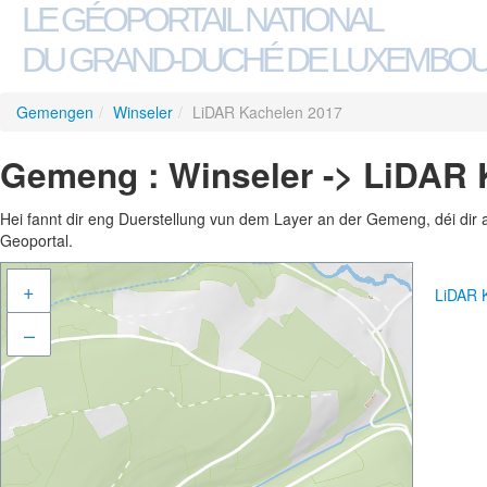
LE GÉOPORTAIL NATIONAL
DU GRAND-DUCHÉ DE LUXEMBO
Gemengen
/
Winseler
/
LiDAR Kachelen 2017
Gemeng : Winseler -> LiDAR 
Hei fannt dir eng Duerstellung vun dem Layer an der Gemeng, déi dir 
Geoportal.
+
LiDAR 
–