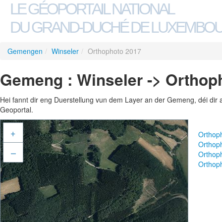
LE GÉOPORTAIL NATIONAL
DU GRAND-DUCHÉ DE LUXEMBO
Gemengen
/
Winseler
/
Orthophoto 2017
Gemeng : Winseler -> Orthop
Hei fannt dir eng Duerstellung vun dem Layer an der Gemeng, déi dir 
Geoportal.
+
Orthop
Orthop
–
Orthop
Orthop