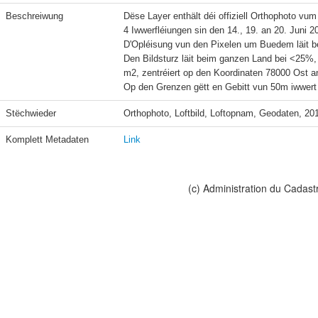
Beschreiwung
Dëse Layer enthält déi offiziell Orthophoto vum 
4 Iwwerfléiungen sin den 14., 19. an 20. Juni 
D'Opléisung vun den Pixelen um Buedem läit b
Den Bildsturz läit beim ganzen Land bei <25%
m2, zentréiert op den Koordinaten 78000 Ost an
Stëchwieder
Orthophoto, Loftbild, Loftopnam, Geodaten, 20
Komplett Metadaten
Link
(c) Administration du Cadast