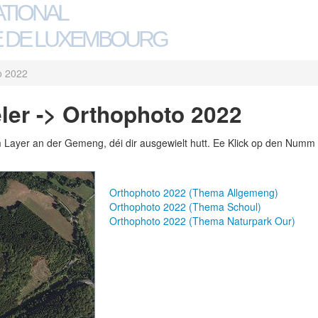
ATIONAL
 DE LUXEMBOURG
o 2022
er -> Orthophoto 2022
m Layer an der Gemeng, déi dir ausgewielt hutt. Ee Klick op den Numm 
Orthophoto 2022 (Thema Allgemeng)
Orthophoto 2022 (Thema Schoul)
Orthophoto 2022 (Thema Naturpark Our)