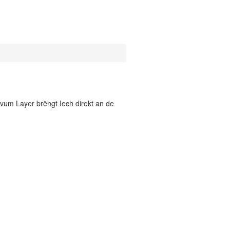
vum Layer brëngt Iech direkt an de