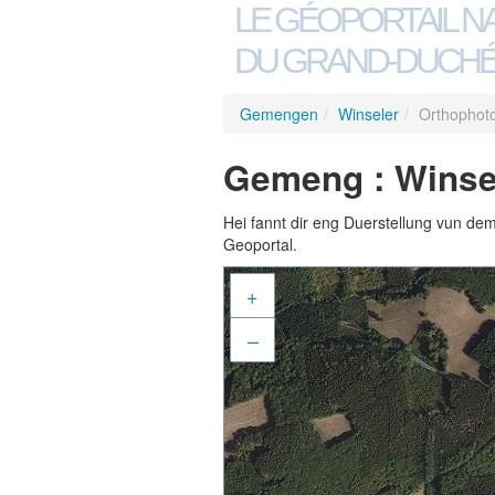
LE GÉOPORTAIL N
DU GRAND-DUCHÉ
Gemengen
/
Winseler
/
Orthophot
Gemeng : Winsel
Hei fannt dir eng Duerstellung vun de
Geoportal.
+
–