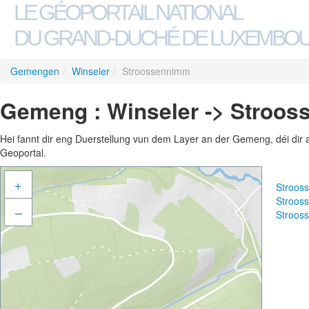
LE GÉOPORTAIL NATIONAL
DU GRAND-DUCHÉ DE LUXEMBO
Gemengen
/
Winseler
/
Stroossennimm
Gemeng : Winseler -> Stroo
Hei fannt dir eng Duerstellung vun dem Layer an der Gemeng, déi dir 
Geoportal.
+
Stroos
Stroos
–
Stroos