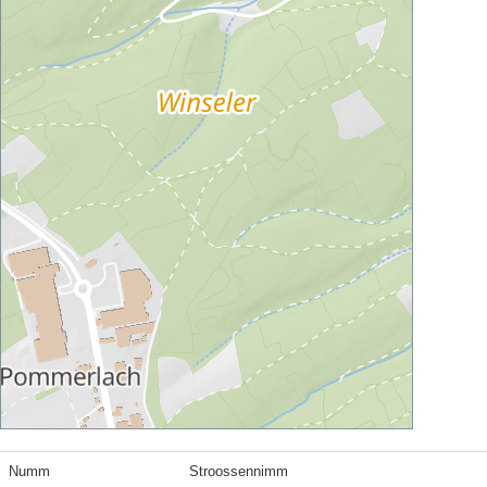
Numm
Stroossennimm