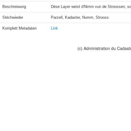
Beschreiwung
Dëse Layer weist d'Nimm vun de Stroossen, sou w
Stëchwieder
Parzell, Kadaster, Numm, Strooss
Komplett Metadaten
Link
(c) Administration du Cadast