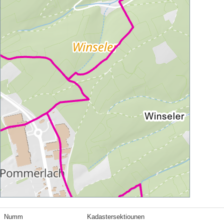
Numm
Kadastersektiounen