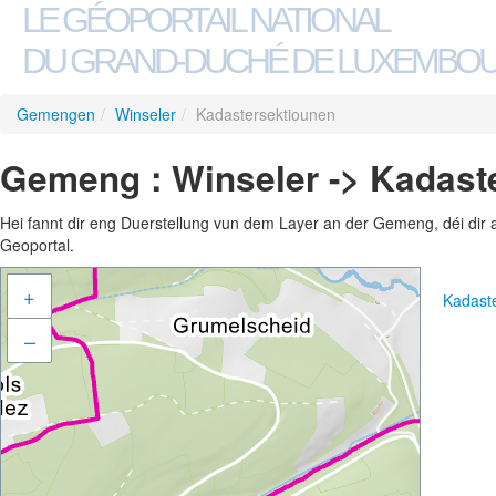
LE GÉOPORTAIL NATIONAL
DU GRAND-DUCHÉ DE LUXEMBO
Gemengen
/
Winseler
/
Kadastersektiounen
Gemeng : Winseler -> Kadast
Hei fannt dir eng Duerstellung vun dem Layer an der Gemeng, déi dir 
Geoportal.
+
Kadast
–