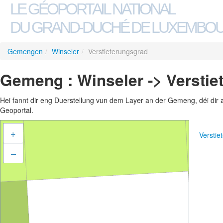
LE GÉOPORTAIL NATIONAL
DU GRAND-DUCHÉ DE LUXEMBO
Gemengen
/
Winseler
/
Verstieterungsgrad
Gemeng : Winseler -> Verstie
Hei fannt dir eng Duerstellung vun dem Layer an der Gemeng, déi dir 
Geoportal.
+
Versti
–