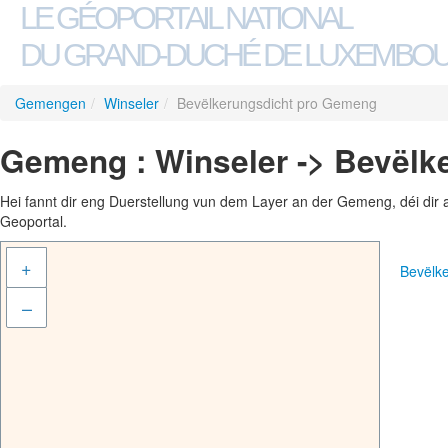
LE GÉOPORTAIL NATIONAL
DU GRAND-DUCHÉ DE LUXEMBO
Gemengen
/
Winseler
/
Bevëlkerungsdicht pro Gemeng
Gemeng : Winseler -> Bevëlk
Hei fannt dir eng Duerstellung vun dem Layer an der Gemeng, déi dir 
Geoportal.
+
Bevëlk
–