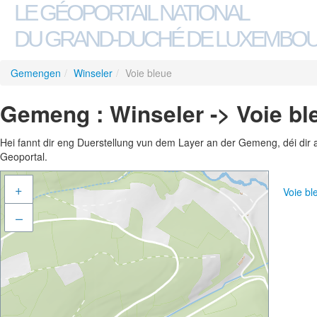
LE GÉOPORTAIL NATIONAL
DU GRAND-DUCHÉ DE LUXEMBO
Gemengen
/
Winseler
/
Voie bleue
Gemeng : Winseler -> Voie bl
Hei fannt dir eng Duerstellung vun dem Layer an der Gemeng, déi dir 
Geoportal.
+
Voie b
–