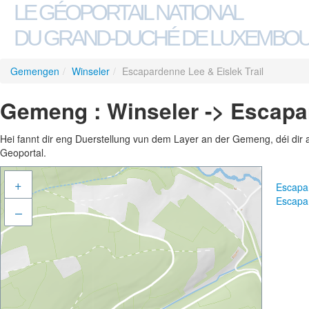
LE GÉOPORTAIL NATIONAL
DU GRAND-DUCHÉ DE LUXEMBO
Gemengen
/
Winseler
/
Escapardenne Lee & Eislek Trail
Gemeng : Winseler -> Escapar
Hei fannt dir eng Duerstellung vun dem Layer an der Gemeng, déi dir 
Geoportal.
+
Escapar
Escapar
–