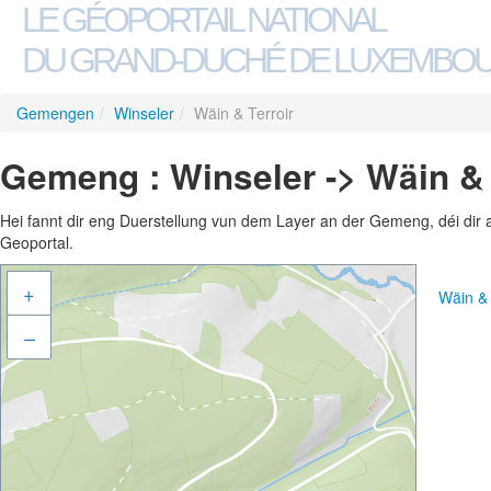
LE GÉOPORTAIL NATIONAL
DU GRAND-DUCHÉ DE LUXEMBO
Gemengen
/
Winseler
/
Wäin & Terroir
Gemeng : Winseler -> Wäin & 
Hei fannt dir eng Duerstellung vun dem Layer an der Gemeng, déi dir 
Geoportal.
+
Wäin &
–