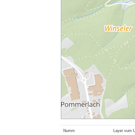
Numm
Layer vum 