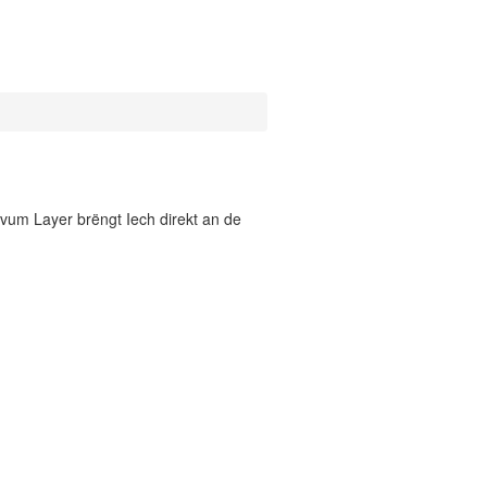
vum Layer brëngt Iech direkt an de