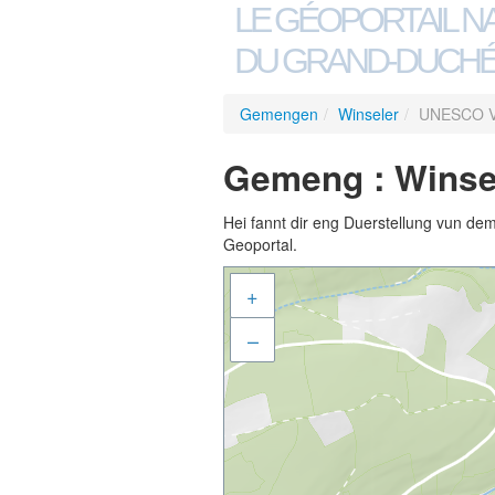
LE GÉOPORTAIL N
DU GRAND-DUCHÉ
Gemengen
/
Winseler
/
UNESCO V
Gemeng : Winse
Hei fannt dir eng Duerstellung vun de
Geoportal.
+
–