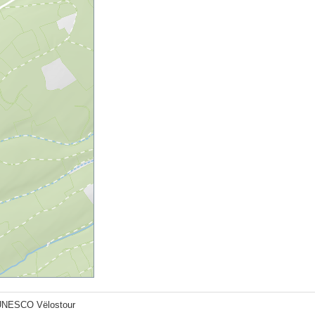
UNESCO Vëlostour