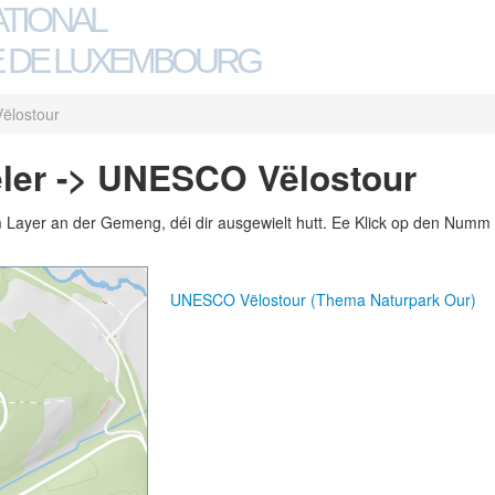
ATIONAL
 DE LUXEMBOURG
ëlostour
ler -> UNESCO Vëlostour
m Layer an der Gemeng, déi dir ausgewielt hutt. Ee Klick op den Numm 
UNESCO Vëlostour (Thema Naturpark Our)