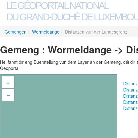
LE GÉOPORTAIL NATIONAL
DU GRAND-DUCHÉ DE LUXEMBO
Gemengen
/
Wormeldange
/
Distanzen vun der Landesgrenz
Gemeng : Wormeldange -> Di
Hei fannt dir eng Duerstellung vun dem Layer an der Gemeng, déi dir 
Geoportal.
+
Distan
Distan
–
Distan
Distan
Distan