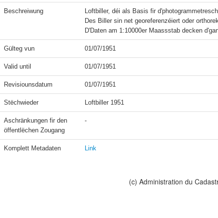
Beschreiwung
Loftbiller, déi als Basis fir d'photogrammetres
Des Biller sin net georeferenzéiert oder orthorekti
Gülteg vun
01/07/1951
Valid until
01/07/1951
Revisiounsdatum
01/07/1951
Stëchwieder
Loftbiller 1951
Aschränkungen fir den 
-
öffentlëchen Zougang
Komplett Metadaten
Link
(c) Administration du Cadast