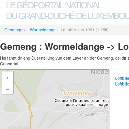
LE GÉOPORTAIL NATIONAL
DU GRAND-DUCHÉ DE LUXEMBO
Gemengen
/
Wormeldange
/
Loftbiller vun 1951 (1:25k)
Gemeng : Wormeldange -> Loft
Hei fannt dir eng Duerstellung vun dem Layer an der Gemeng, déi dir 
Geoportal.
+
Loftbil
Loftbil
–