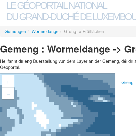
LE GÉOPORTAIL NATIONAL
DU GRAND-DUCHÉ DE LUXEMBO
Gemengen
/
Wormeldange
/
Gréng- a Fräiflächen
Gemeng : Wormeldange -> Gré
Hei fannt dir eng Duerstellung vun dem Layer an der Gemeng, déi dir 
Geoportal.
+
Gréng-
–