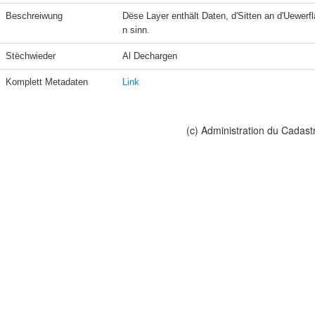
Beschreiwung
Dëse Layer enthält Daten, d'Sitten an d'Uewerf
n sinn.
Stëchwieder
Al Dechargen
Komplett Metadaten
Link
(c) Administration du Cadast