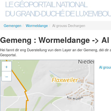
LE GÉOPORTAIL NATIONAL
DU GRAND-DUCHÉ DE LUXEMBO
Gemengen
/
Wormeldange
/
Al grouss Dechargen
Gemeng : Wormeldange -> Al
Hei fannt dir eng Duerstellung vun dem Layer an der Gemeng, déi dir 
Geoportal.
+
Al gro
–