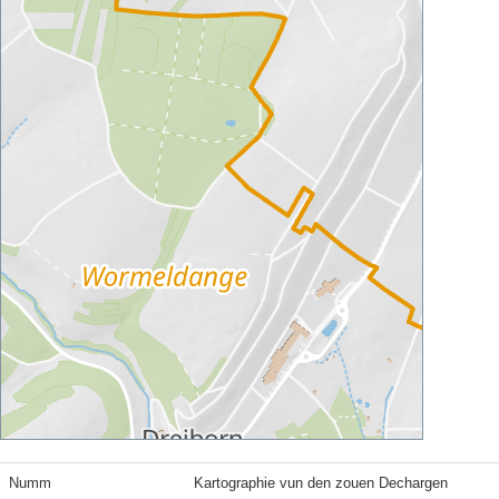
Numm
Kartographie vun den zouen Dechargen