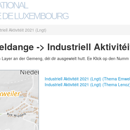
ATIONAL
 DE LUXEMBOURG
riell Aktivitéit 2021 (Lngt)
ange -> Industriell Aktivitéi
m Layer an der Gemeng, déi dir ausgewielt hutt. Ee Klick op den Numm 
Industriell Aktivitéit 2021 (Lngt) (Thema Emwel
Industriell Aktivitéit 2021 (Lngt) (Thema Lenoz