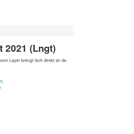
t 2021 (Lngt)
vum Layer brëngt Iech direkt an de
t)
)