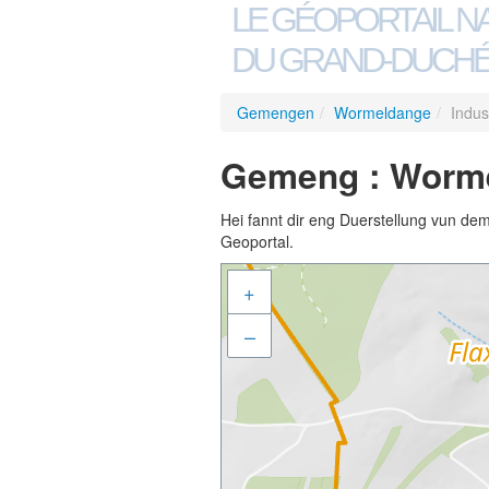
LE GÉOPORTAIL N
DU GRAND-DUCHÉ
Gemengen
/
Wormeldange
/
Indust
Gemeng : Wormeld
Hei fannt dir eng Duerstellung vun de
Geoportal.
+
–