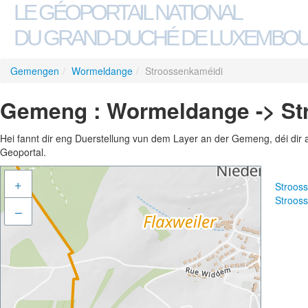
LE GÉOPORTAIL NATIONAL
DU GRAND-DUCHÉ DE LUXEMBO
Gemengen
/
Wormeldange
/
Stroossenkaméidi
Gemeng : Wormeldange -> St
Hei fannt dir eng Duerstellung vun dem Layer an der Gemeng, déi dir 
Geoportal.
+
Stroos
Stroos
–