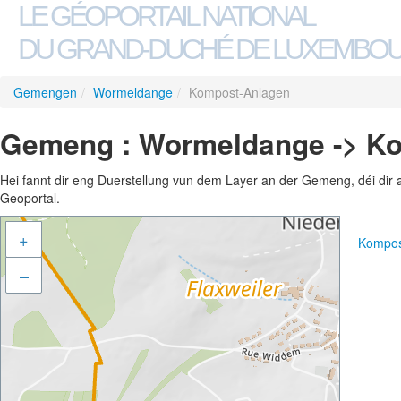
LE GÉOPORTAIL NATIONAL
DU GRAND-DUCHÉ DE LUXEMBO
Gemengen
/
Wormeldange
/
Kompost-Anlagen
Gemeng : Wormeldange -> K
Hei fannt dir eng Duerstellung vun dem Layer an der Gemeng, déi dir 
Geoportal.
+
Kompos
–