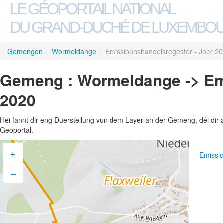
LE GÉOPORTAIL NATIONAL
DU GRAND-DUCHÉ DE LUXEMBO
Gemengen
/
Wormeldange
/
Emissiounshandelsregester - Joer 2
Gemeng : Wormeldange -> Emi
2020
Hei fannt dir eng Duerstellung vun dem Layer an der Gemeng, déi dir 
Geoportal.
+
Emissi
–