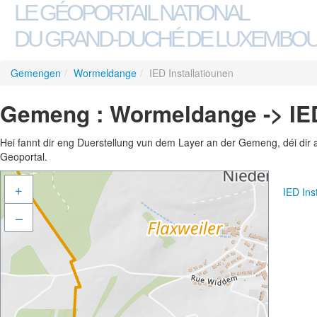
LE GÉOPORTAIL NATIONAL
DU GRAND-DUCHÉ DE LUXEMBO
Gemengen
/
Wormeldange
/
IED Installatiounen
Gemeng : Wormeldange -> IED
Hei fannt dir eng Duerstellung vun dem Layer an der Gemeng, déi dir 
Geoportal.
+
IED Ins
–