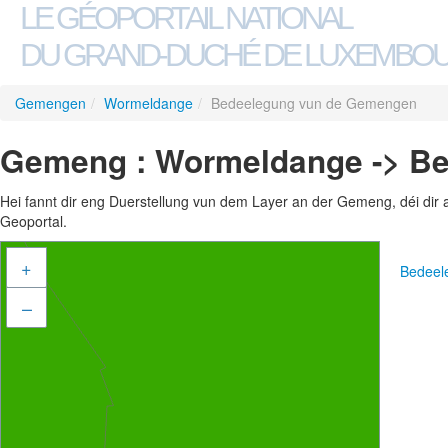
LE GÉOPORTAIL NATIONAL
DU GRAND-DUCHÉ DE LUXEMBO
Gemengen
/
Wormeldange
/
Bedeelegung vun de Gemengen
Gemeng : Wormeldange -> B
Hei fannt dir eng Duerstellung vun dem Layer an der Gemeng, déi dir 
Geoportal.
+
Bedeel
–