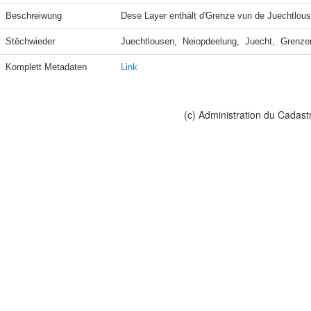
Beschreiwung
Dese Layer enthält d'Grenze vun de Juechtlouse
Stëchwieder
Juechtlousen,  Neiopdeelung,  Juecht,  Grenzen
Komplett Metadaten
Link
(c) Administration du Cadast