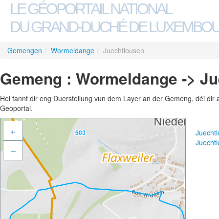
LE GÉOPORTAIL NATIONAL
DU GRAND-DUCHÉ DE LUXEMBO
Gemengen
/
Wormeldange
/
Juechtlousen
Gemeng : Wormeldange -> Ju
Hei fannt dir eng Duerstellung vun dem Layer an der Gemeng, déi dir 
Geoportal.
+
Juecht
Juecht
–