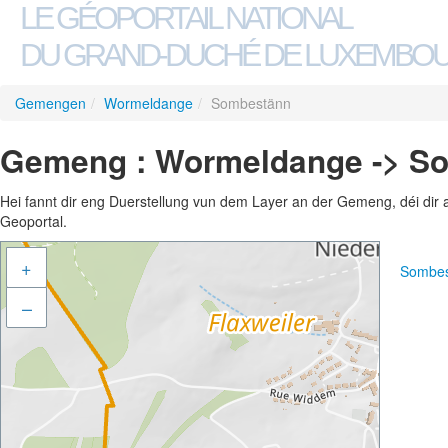
LE GÉOPORTAIL NATIONAL
DU GRAND-DUCHÉ DE LUXEMBO
Gemengen
/
Wormeldange
/
Sombestänn
Gemeng : Wormeldange -> S
Hei fannt dir eng Duerstellung vun dem Layer an der Gemeng, déi dir 
Geoportal.
+
Sombes
–