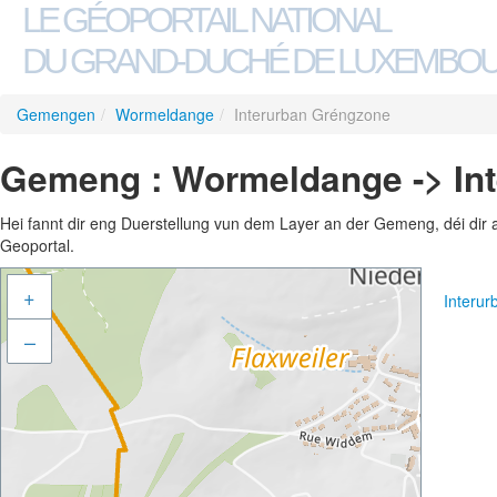
LE GÉOPORTAIL NATIONAL
DU GRAND-DUCHÉ DE LUXEMBO
Gemengen
/
Wormeldange
/
Interurban Gréngzone
Gemeng : Wormeldange -> In
Hei fannt dir eng Duerstellung vun dem Layer an der Gemeng, déi dir 
Geoportal.
+
Interu
–