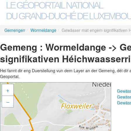
LE GÉOPORTAIL NATIONAL
DU GRAND-DUCHÉ DE LUXEMBO
Gemengen
/
Wormeldange
/
Gewässer mat engem signifikativen 
Gemeng : Wormeldange -> G
signifikativen Héichwaasserr
Hei fannt dir eng Duerstellung vun dem Layer an der Gemeng, déi dir 
Geoportal.
+
Gewäss
Gewäss
–
Gewäss