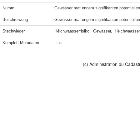
Numm
Gewässer mat engem signifikanten potentiell
Beschreiwung
Gewässer mat engem signifikanten potentielle
Stëchwieder
Héichwaasserrisiko,  Gewässer,  Héichwaasser
Komplett Metadaten
Link
(c) Administration du Cadast