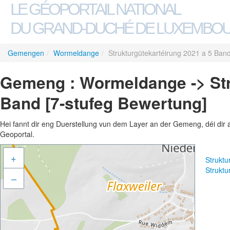
LE GÉOPORTAIL NATIONAL
DU GRAND-DUCHÉ DE LUXEMBO
Gemengen
/
Wormeldange
/
Strukturgütekartéirung 2021 a 5 Band
Gemeng : Wormeldange -> Str
Band [7-stufeg Bewertung]
Hei fannt dir eng Duerstellung vun dem Layer an der Gemeng, déi dir 
Geoportal.
+
Struktu
Struktu
–