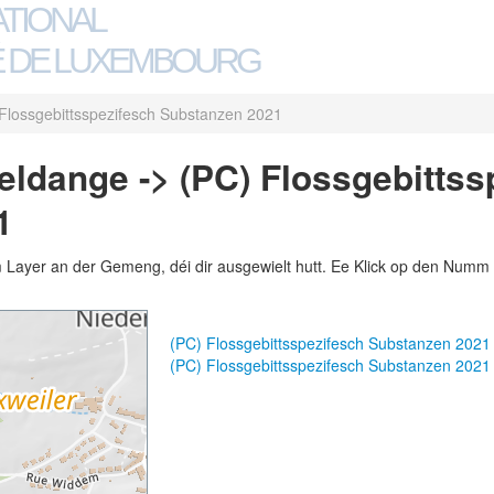
ATIONAL
 DE LUXEMBOURG
Flossgebittsspezifesch Substanzen 2021
dange -> (PC) Flossgebittss
1
m Layer an der Gemeng, déi dir ausgewielt hutt. Ee Klick op den Numm 
(PC) Flossgebittsspezifesch Substanzen 202
(PC) Flossgebittsspezifesch Substanzen 202