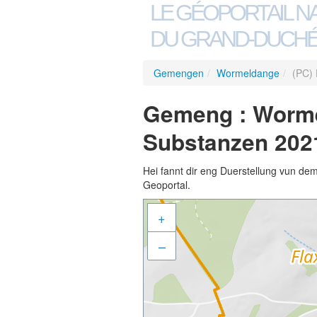
LE GÉOPORTAIL N
DU GRAND-DUCHÉ
Gemengen
/
Wormeldange
/
(PC) 
Gemeng : Wormel
Substanzen 202
Hei fannt dir eng Duerstellung vun de
Geoportal.
+
–