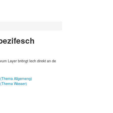
pezifesch
vum Layer brëngt Iech direkt an de
1 (Thema Allgemeng)
1 (Thema Wasser)