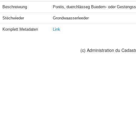
Beschreiwung
Poréis, duerchlässeg Buedem- oder Gestengssc
Stëchwieder
Grondwaasserleeder
Komplett Metadaten
Link
(c) Administration du Cadast