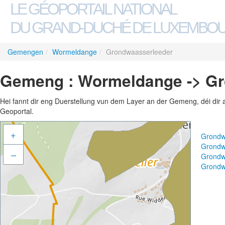
LE GÉOPORTAIL NATIONAL
DU GRAND-DUCHÉ DE LUXEMBO
Gemengen
/
Wormeldange
/
Grondwaasserleeder
Gemeng : Wormeldange -> G
Hei fannt dir eng Duerstellung vun dem Layer an der Gemeng, déi dir 
Geoportal.
+
Grondw
Grondw
–
Grondw
Grondw