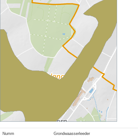
Numm
Grondwaasserleeder