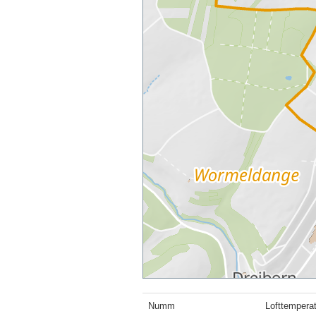
Numm
Lofttemperat