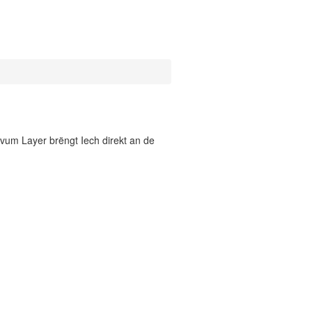
vum Layer brëngt Iech direkt an de