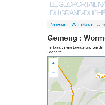
LE GÉOPORTAIL N
DU GRAND-DUCHÉ
Gemengen
/
Wormeldange
/
Loftt
Gemeng : Worme
Hei fannt dir eng Duerstellung vun de
Geoportal.
+
–