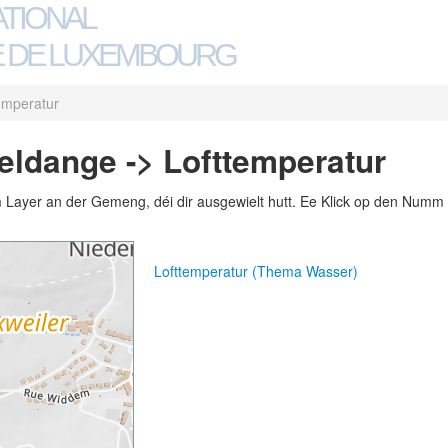
ATIONAL
 DE LUXEMBOURG
emperatur
ldange -> Lofttemperatur
m Layer an der Gemeng, déi dir ausgewielt hutt. Ee Klick op den Numm 
Lofttemperatur (Thema Wasser)