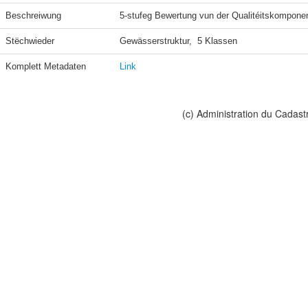
Beschreiwung
5-stufeg Bewertung vun der Qualitéitskomponen
Stëchwieder
Gewässerstruktur,  5 Klassen
Komplett Metadaten
Link
(c) Administration du Cadast