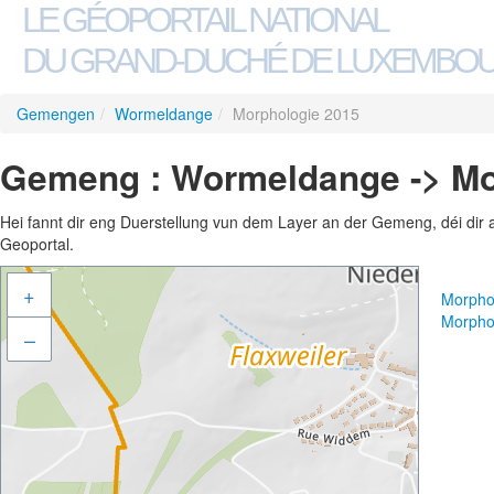
LE GÉOPORTAIL NATIONAL
DU GRAND-DUCHÉ DE LUXEMBO
Gemengen
/
Wormeldange
/
Morphologie 2015
Gemeng : Wormeldange -> Mo
Hei fannt dir eng Duerstellung vun dem Layer an der Gemeng, déi dir 
Geoportal.
+
Morpho
Morpho
–