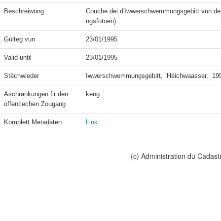
Beschreiwung
Couche dei d'Iwwerschwemmungsgebitt vun dem
ngsfotoen)
Gülteg vun
23/01/1995
Valid until
23/01/1995
Stëchwieder
Iwwerschwemmungsgebitt,  Héichwaasser,  199
Aschränkungen fir den 
keng
öffentlëchen Zougang
Komplett Metadaten
Link
(c) Administration du Cadast