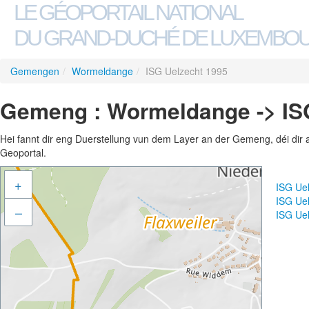
LE GÉOPORTAIL NATIONAL
DU GRAND-DUCHÉ DE LUXEMBO
Gemengen
/
Wormeldange
/
ISG Uelzecht 1995
Gemeng : Wormeldange -> IS
Hei fannt dir eng Duerstellung vun dem Layer an der Gemeng, déi dir 
Geoportal.
+
ISG Ue
ISG Ue
–
ISG Ue