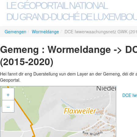
LE GÉOPORTAIL NATIONAL
DU GRAND-DUCHÉ DE LUXEMBO
Gemengen
/
Wormeldange
/
DCE Iwwerwaachungsnetz GWK (201
Gemeng : Wormeldange -> 
(2015-2020)
Hei fannt dir eng Duerstellung vun dem Layer an der Gemeng, déi dir 
Geoportal.
+
DCE Iw
–