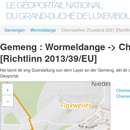
LE GÉOPORTAIL NATIONAL
DU GRAND-DUCHÉ DE LUXEMBO
Gemengen
/
Wormeldange
/
Chemeschen Zoustand 2021 [Richtli
Gemeng : Wormeldange -> C
[Richtlinn 2013/39/EU]
Hei fannt dir eng Duerstellung vun dem Layer an der Gemeng, déi dir 
Geoportal.
+
Chemes
Chemes
–