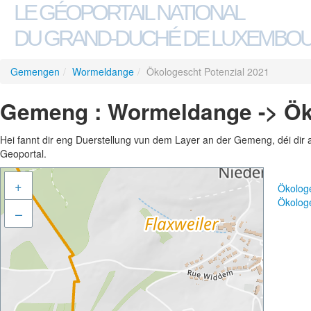
LE GÉOPORTAIL NATIONAL
DU GRAND-DUCHÉ DE LUXEMBO
Gemengen
/
Wormeldange
/
Ökologescht Potenzial 2021
Gemeng : Wormeldange -> Öko
Hei fannt dir eng Duerstellung vun dem Layer an der Gemeng, déi dir 
Geoportal.
+
Ökolog
Ökolog
–