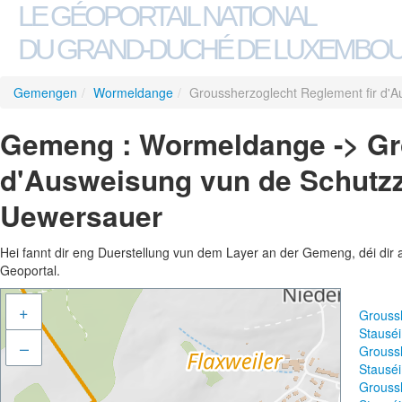
LE GÉOPORTAIL NATIONAL
DU GRAND-DUCHÉ DE LUXEMBO
Gemengen
/
Wormeldange
/
Groussherzoglecht Reglement fir d'
Gemeng : Wormeldange -> Gro
d'Ausweisung vun de Schutz
Uewersauer
Hei fannt dir eng Duerstellung vun dem Layer an der Gemeng, déi dir 
Geoportal.
+
Grouss
Stausé
–
Grouss
Stausé
Grouss