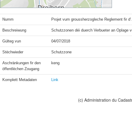
Numm
Projet vum groussherzogleche Reglement fir 
Beschreiwung
Schutzzonen déi duerch Verbueter an Oplage ve
Gülteg vun
04/07/2018
Stëchwieder
Schutzzone
Aschränkungen fir den 
keng
öffentlëchen Zougang
Komplett Metadaten
Link
(c) Administration du Cadast