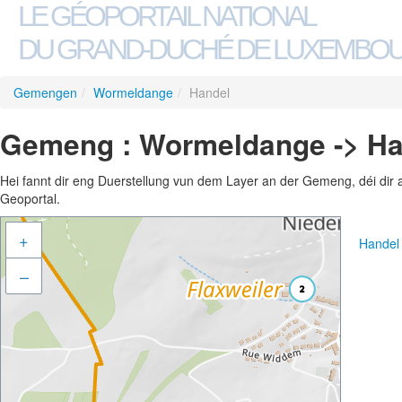
LE GÉOPORTAIL NATIONAL
DU GRAND-DUCHÉ DE LUXEMBO
Gemengen
/
Wormeldange
/
Handel
Gemeng : Wormeldange -> Ha
Hei fannt dir eng Duerstellung vun dem Layer an der Gemeng, déi dir 
Geoportal.
+
Handel
–