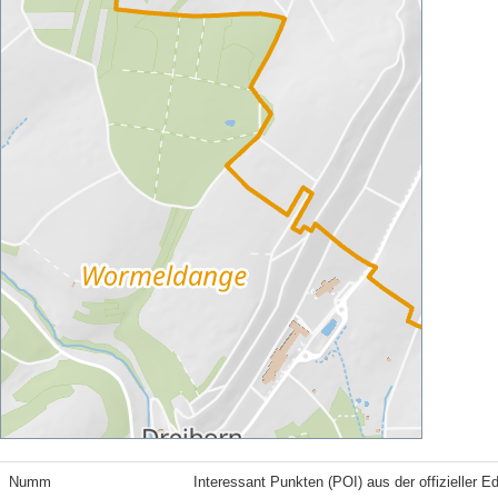
Numm
Interessant Punkten (POI) aus der offizieller E