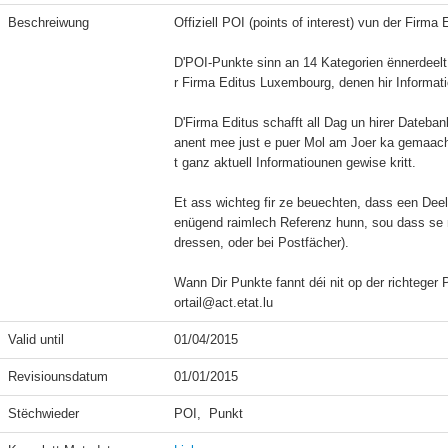
Beschreiwung
Offiziell POI (points of interest) vun der Firma
D'POI-Punkte sinn an 14 Kategorien ënnerdeelt
r Firma Editus Luxembourg, denen hir Informatio
D'Firma Editus schafft all Dag un hirer Dateban
anent mee just e puer Mol am Joer ka gemaach 
t ganz aktuell Informatiounen gewise kritt.

Et ass wichteg fir ze beuechten, dass een Dee
enügend raimlech Referenz hunn, sou dass se ni
dressen, oder bei Postfächer).

Wann Dir Punkte fannt déi nit op der richteger 
ortail@act.etat.lu
Valid until
01/04/2015
Revisiounsdatum
01/01/2015
Stëchwieder
POI,  Punkt