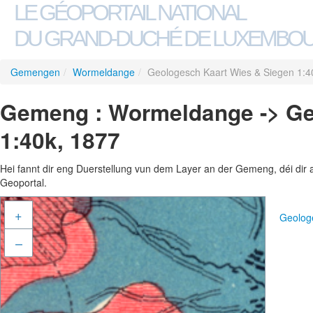
LE GÉOPORTAIL NATIONAL
DU GRAND-DUCHÉ DE LUXEMBO
Gemengen
/
Wormeldange
/
Geologesch Kaart Wies & Siegen 1:4
Gemeng : Wormeldange -> Ge
1:40k, 1877
Hei fannt dir eng Duerstellung vun dem Layer an der Gemeng, déi dir 
Geoportal.
+
Geolog
–