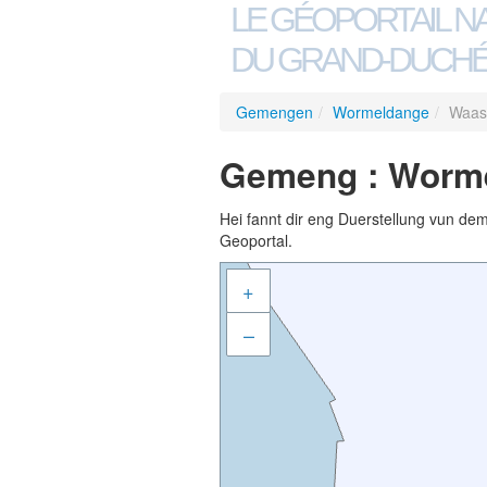
LE GÉOPORTAIL N
DU GRAND-DUCHÉ
Gemengen
/
Wormeldange
/
Waass
Gemeng : Worme
Hei fannt dir eng Duerstellung vun de
Geoportal.
+
–