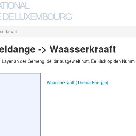
ATIONAL
 DE LUXEMBOURG
erkraaft
ldange -> Waasserkraaft
m Layer an der Gemeng, déi dir ausgewielt hutt. Ee Klick op den Numm 
Waasserkraaft (Thema Energie)