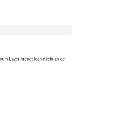
vum Layer brëngt Iech direkt an de