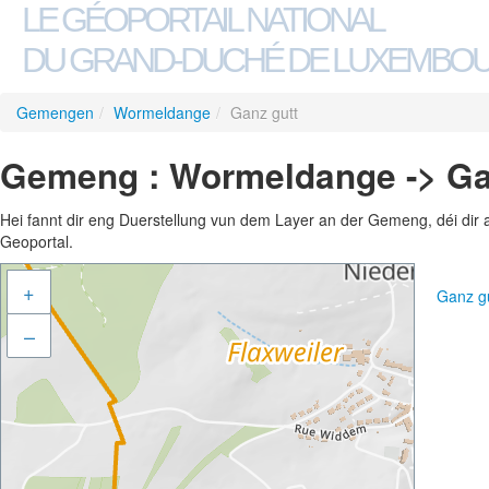
LE GÉOPORTAIL NATIONAL
DU GRAND-DUCHÉ DE LUXEMBO
Gemengen
/
Wormeldange
/
Ganz gutt
Gemeng : Wormeldange -> Ga
Hei fannt dir eng Duerstellung vun dem Layer an der Gemeng, déi dir 
Geoportal.
+
Ganz g
–