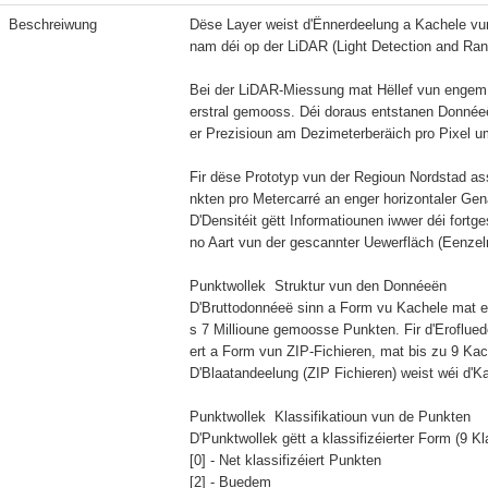
Beschreiwung
Dëse Layer weist d'Ënnerdeelung a Kachele v
nam déi op der LiDAR (Light Detection and Rang
Bei der LiDAR-Miessung mat Hëllef vun engem 
erstral gemooss. Déi doraus entstanen Donnéeë
er Prezisioun am Dezimeterberäich pro Pixel 
Fir dëse Prototyp vun der Regioun Nordstad as
nkten pro Metercarré an enger horizontaler Ge
D'Densitéit gëtt Informatiounen iwwer déi fort
no Aart vun der gescannter Uewerfläch (Eenzelre
Punktwollek  Struktur vun den Donnéeën

D'Bruttodonnéeë sinn a Form vu Kachele mat 
s 7 Millioune gemoosse Punkten. Fir d'Eroflue
ert a Form vun ZIP-Fichieren, mat bis zu 9 Ka
D'Blaatandeelung (ZIP Fichieren) weist wéi d'Kac
Punktwollek  Klassifikatioun vun de Punkten

D'Punktwollek gëtt a klassifizéierter Form (9 Kl
[0] - Net klassifizéiert Punkten

[2] - Buedem
