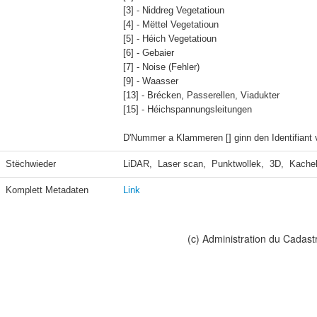
[3] - Niddreg Vegetatioun

[4] - Mëttel Vegetatioun

[5] - Héich Vegetatioun

[6] - Gebaier

[7] - Noise (Fehler)

[9] - Waasser

[13] - Brécken, Passerellen, Viadukter

[15] - Héichspannungsleitungen

D'Nummer a Klammeren [] ginn den Identifiant 
Stëchwieder
LiDAR,  Laser scan,  Punktwollek,  3D,  Kache
Komplett Metadaten
Link
(c) Administration du Cadast