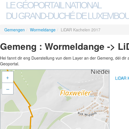
LE GÉOPORTAIL NATIONAL
DU GRAND-DUCHÉ DE LUXEMBO
Gemengen
/
Wormeldange
/
LiDAR Kachelen 2017
Gemeng : Wormeldange -> Li
Hei fannt dir eng Duerstellung vun dem Layer an der Gemeng, déi dir 
Geoportal.
+
LiDAR 
–