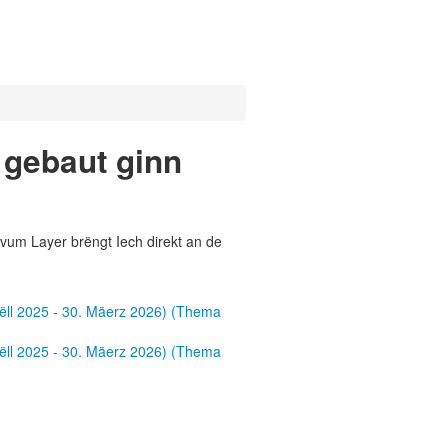
 gebaut ginn
vum Layer brëngt Iech direkt an de
rëll 2025 - 30. Mäerz 2026) (Thema
rëll 2025 - 30. Mäerz 2026) (Thema