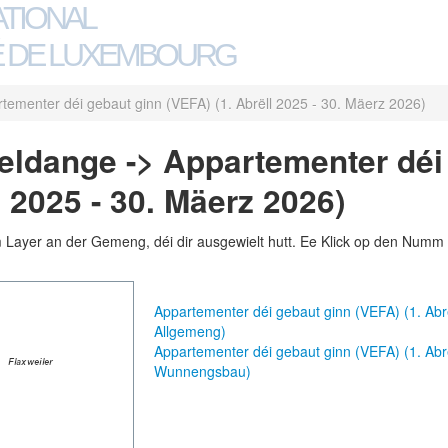
ATIONAL
 DE LUXEMBOURG
tementer déi gebaut ginn (VEFA) (1. Abrëll 2025 - 30. Mäerz 2026)
ldange -> Appartementer déi
l 2025 - 30. Mäerz 2026)
m Layer an der Gemeng, déi dir ausgewielt hutt. Ee Klick op den Numm 
Appartementer déi gebaut ginn (VEFA) (1. Ab
Allgemeng)
Appartementer déi gebaut ginn (VEFA) (1. Ab
Wunnengsbau)