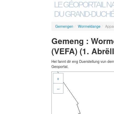
LE GÉOPORTAIL N
DU GRAND-DUCHÉ
Gemengen
/
Wormeldange
/
Appar
Gemeng : Worme
(VEFA) (1. Abrël
Hei fannt dir eng Duerstellung vun de
Geoportal.
+
–