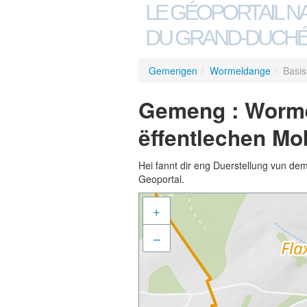
LE GÉOPORTAIL N
DU GRAND-DUCHÉ
Gemengen
/
Wormeldange
/
Basis
Gemeng : Worme
ëffentlechen Mob
Hei fannt dir eng Duerstellung vun de
Geoportal.
+
–