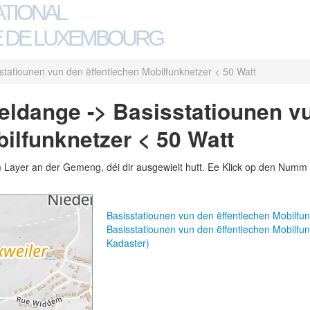
ATIONAL
 DE LUXEMBOURG
statiounen vun den ëffentlechen Mobilfunknetzer < 50 Watt
ldange -> Basisstatiounen v
ilfunknetzer < 50 Watt
m Layer an der Gemeng, déi dir ausgewielt hutt. Ee Klick op den Numm 
Basisstatiounen vun den ëffentlechen Mobilfu
Basisstatiounen vun den ëffentlechen Mobilf
Kadaster)