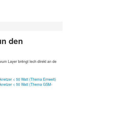
un den
vum Layer brëngt Iech direkt an de
nknetzer < 50 Watt (Thema Emwelt)
unknetzer < 50 Watt (Thema GSM-