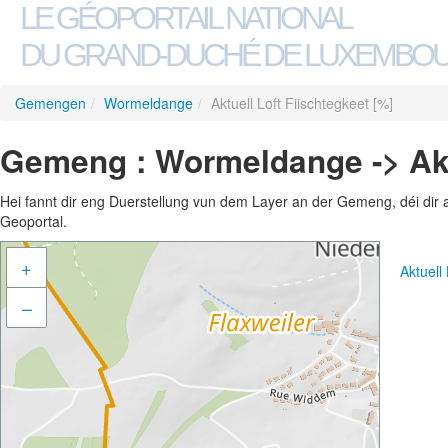
LE GÉOPORTAIL NATIONAL
DU GRAND-DUCHÉ DE LUXEMBO
Gemengen
/
Wormeldange
/
Aktuell Loft Fiischtegkeet [%]
Gemeng : Wormeldange -> Aktu
Hei fannt dir eng Duerstellung vun dem Layer an der Gemeng, déi dir 
Geoportal.
+
Aktuell
–