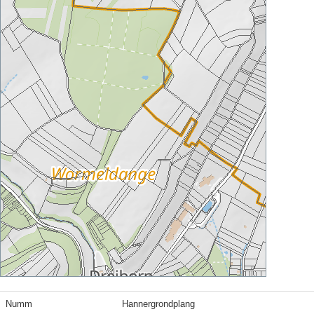
Numm
Hannergrondplang