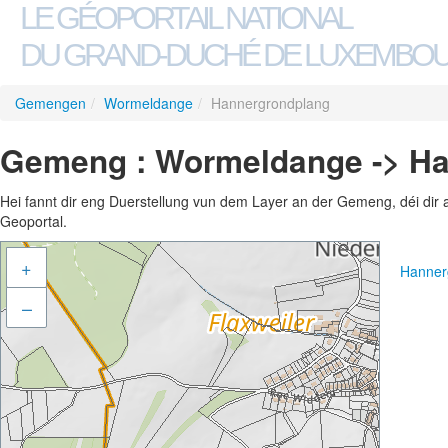
LE GÉOPORTAIL NATIONAL
DU GRAND-DUCHÉ DE LUXEMBO
Gemengen
/
Wormeldange
/
Hannergrondplang
Gemeng : Wormeldange -> H
Hei fannt dir eng Duerstellung vun dem Layer an der Gemeng, déi dir 
Geoportal.
+
Hanner
–