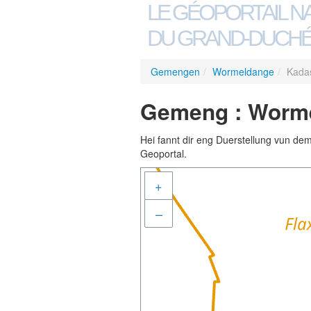
LE GÉOPORTAIL N
DU GRAND-DUCHÉ
Gemengen
/
Wormeldange
/
Kada
Gemeng : Worme
Hei fannt dir eng Duerstellung vun de
Geoportal.
+
–