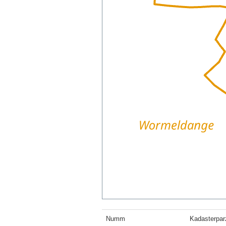
Numm
Kadasterpar