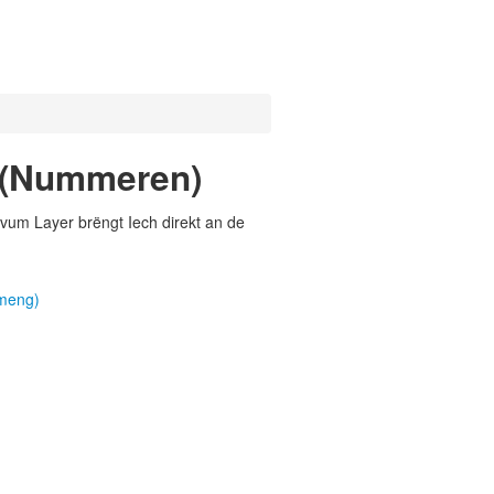
 (Nummeren)
vum Layer brëngt Iech direkt an de
emeng)