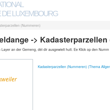
ATIONAL
 DE LUXEMBOURG
sterparzellen (Nummeren)
ldange -> Kadasterparzellen
m Layer an der Gemeng, déi dir ausgewielt hutt. Ee Klick op den Numm 
Kadasterparzellen (Nummeren) (Thema Allg