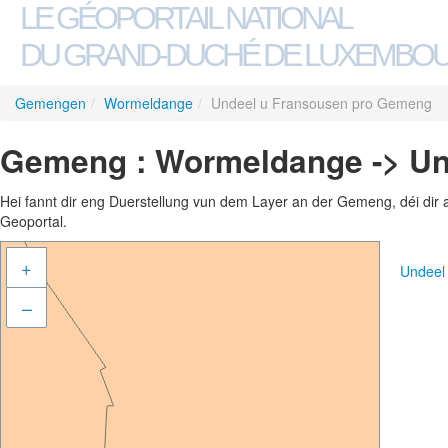
LE GÉOPORTAIL NATIONAL
DU GRAND-DUCHÉ DE LUXEMBO
Gemengen
/
Wormeldange
/
Undeel u Fransousen pro Gemeng
Gemeng : Wormeldange -> Un
Hei fannt dir eng Duerstellung vun dem Layer an der Gemeng, déi dir 
Geoportal.
+
Undeel
–