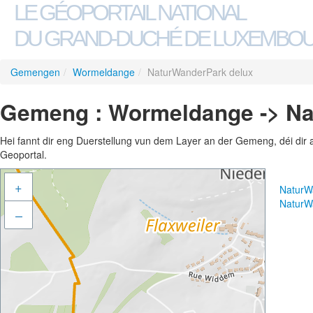
LE GÉOPORTAIL NATIONAL
DU GRAND-DUCHÉ DE LUXEMBO
Gemengen
/
Wormeldange
/
NaturWanderPark delux
Gemeng : Wormeldange -> Na
Hei fannt dir eng Duerstellung vun dem Layer an der Gemeng, déi dir 
Geoportal.
+
NaturW
NaturW
–